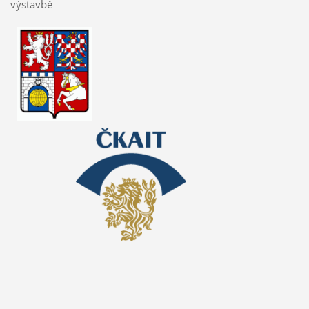
výstavbě