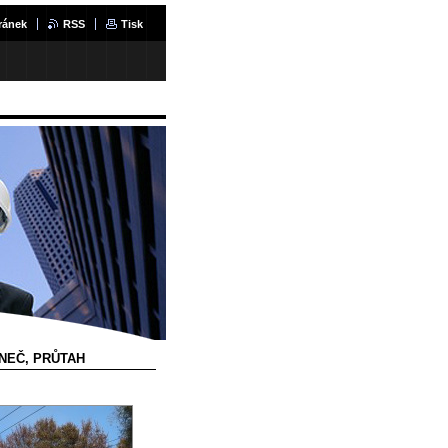
ránek
RSS
Tisk
ANEČ, PRŮTAH