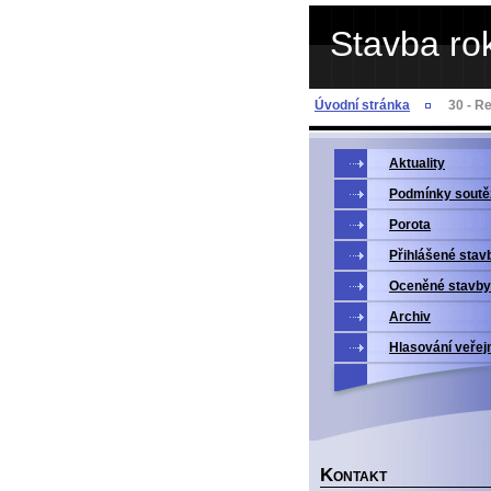
Stavba ro
Úvodní stránka
30 - R
Aktuality
Podmínky soutě
Porota
Přihlášené stav
Oceněné stavby
Archiv
Hlasování veřej
K
ONTAKT