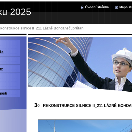
Úvodní stránka
Mapa st
ku 2025
ekonstrukce silnice II_211 Lázně Bohdaneč, průtah
že
by
nosti
3
0 - REKONSTRUKCE SILNICE II_211 LÁZNĚ BOHD