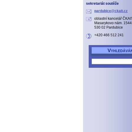
sekretariát soutěže
pardubic
e@ckait.
cz
oblastní kancelář ČKAI
Masarykovo nám. 1544, 
530 02 Pardubice
+420 466 512 241
V
YHLEDÁVÁN