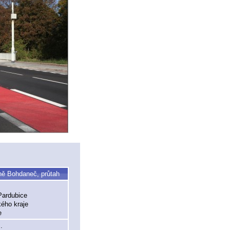
zně Bohdaneč, průtah
Pardubice
ckého kraje
e
.