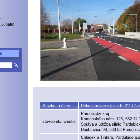
T
6. patro
Í
Stavba - název
Rekonstrukce silnice II_211 Lá
Pardubický kraj
Komenského nám. 125, 532 11 
stavebník/investor
Správa a údržba silnic Pardubi
Doubravice 98, 533 53 Pardubic
Chládek a Tintěra, Pardubice a.s