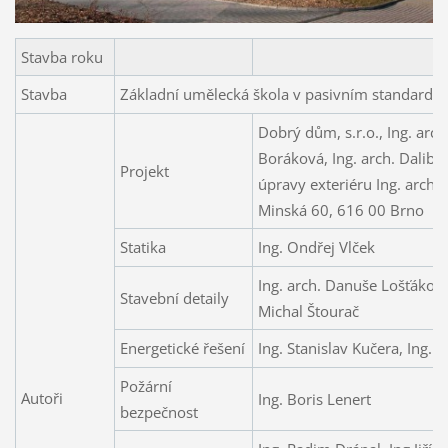
Stavba roku
Stavba
Základní umělecká škola v pasivním standardu 
Dobrý dům, s.r.o., Ing. arch
Boráková, Ing. arch. Dalibo
Projekt
úpravy exteriéru Ing. arch. 
Minská 60, 616 00 Brno
Statika
Ing. Ondřej Vlček
Ing. arch. Danuše Lošťáková,
Stavební detaily
Michal Štourač
Energetické řešení
Ing. Stanislav Kučera, Ing. J
Požární
Autoři
Ing. Boris Lenert
bezpečnost