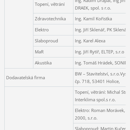
Ing. Radim Drápal, Ing Jiří 
Topení, větrání
DRAEK, spol. s r.o.
Zdravotechnika
Ing. Kamil Kořistka
Elektro
Ing. Jiří Sklenář, PK Sklenář,
Slaboproud
Ing. Karel Alexa
MaR
Ing. Jiří Rytíř, ELTEP, s.r.o
Akustika
Ing. Tomáš Hrádek, SONING
BW – Stavitelství, s.r.o.Vy
Dodavatelská firma
čp. 718, 53401 Holice,
Topení, větrání: Michal Strá
Interklima spol.s r.o.
Elektro: Roman Morávek, 
2000, s.r.o.
Slaboproud: Martin Kučer