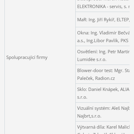
ELEKTRONIKA - servis, s. r. 
MaR: Ing. Jiří Rykíř, ELTEP, s
Okna: Ing. Vladimír Bečvář
a.s., Ing.Libor Pavlík, PKS o
Osvětlení: Ing. Petr Martink
Spolupracující firmy
Lumidée s.r.o.
Blower-door test: Mgr. Stan
Paleček, Radion.cz
Sklo: Daniel Knápek, ALIA 
s.r.o.
Vizuální systém: Aleš Najbrt
Najbrt,s.r.o.
Výtvarná díla: Karel Malich